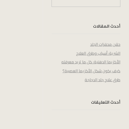
أحدث المقالات
حقن محفزات الجلد
الشرية: أسباب وطرق العلاج
الأكزيما الدهنية: كل ما تريد معرفته
كيف يكون شكل الأكزيما العصبية؟
طرق علاج جلد الدجاجة
أحدث التعليقات