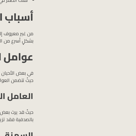
أسباب ا
من غير معروف إلى
بشكلٍ أسرع من المعتاد، ففي الوضع
عوامل ا
في بعض الأحيان قد
حيثُ تتضمن العوام
العامل ال
حيثُ قد يرث بعض ا
بالصدفية فقد تزيد 
السمنة