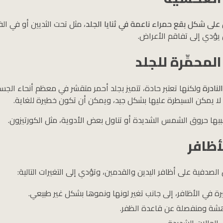
لى شكل بقع حمراء ناعمة في ثنايا الجلد
، مثل تحت الثديين أو في الف
 يؤدي إلى تفاقم الأعراض.
لمحمِّرة للجلد
لنادرة
ولكنها تعتبر حادة، تتميز بجلد أحمر متقشر في معظم أنحاء الجس
لا يمكن السيطرة عليها بشكل جيد، ويمكن أن تكون خطيرة للغاية.
ها حروق الشمس الشديدة أو تناول بعض الأدوية، مثل الكورتيزون.
أظافر
 الصدفية على أظافر اليدين والقدمين، وتؤدي إلى التغيرات التالية:
رة في الأظافر، إلى جانب تغير لونها ونموها بشكل غير طبيعي.
هشة ومنفصلة عن قاعدة الظفر.
الحالات الشديدة