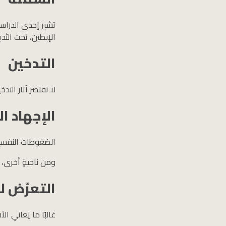
تشير إحدى الدراسا
الإبطين، تحت الثدي
التدخين
لا تقتصر آثار التد
الإجهاد ا
الضغوطات النفسية
ومن ناحيةٍ أخرى، 
التعرّض ل
غالبًا ما يعاني ا