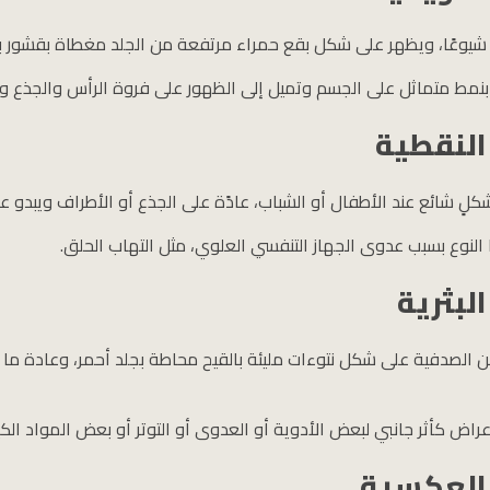
 شيوعًا، ويظهر على شكل بقع حمراء مرتفعة من الجلد مغطاة بقشور بي
 بنمط متماثل على الجسم وتميل إلى الظهور على فروة الرأس والجذع وا
النقطية
شكلٍ شائع عند الأطفال أو الشباب، عادًة على الجذع أو الأطراف ويبدو
ا النوع بسبب عدوى الجهاز التنفسي العلوي، مثل التهاب الحلق.
لبثرية
ن الصدفية على شكل نتوءات مليئة بالقيح محاطة بجلد أحمر، وعادة م
راض كأثر جانبي لبعض الأدوية أو العدوى أو التوتر أو بعض المواد الكيم
العكسية