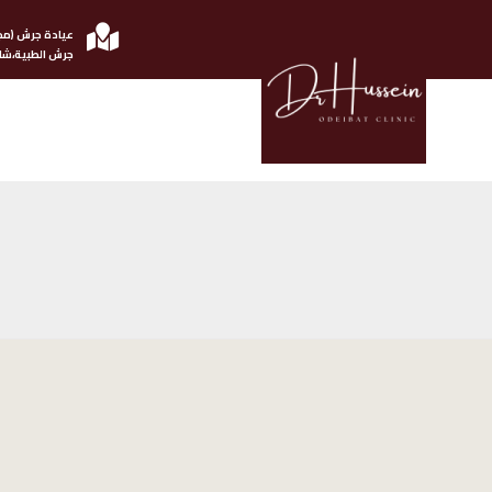
عيادة جرش (مج
جرش الطبية،شار
الدكتور حسين عضيبات استشاري امرض الجلدية والتناسلية