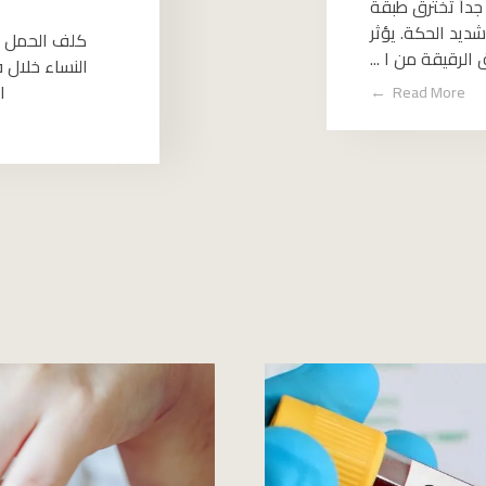
داً تخترق طبقة
يد الحكة. يؤثر
كلف الحمل عب
لرقيقة من ا ...
النساء خلال 
ا
Read More