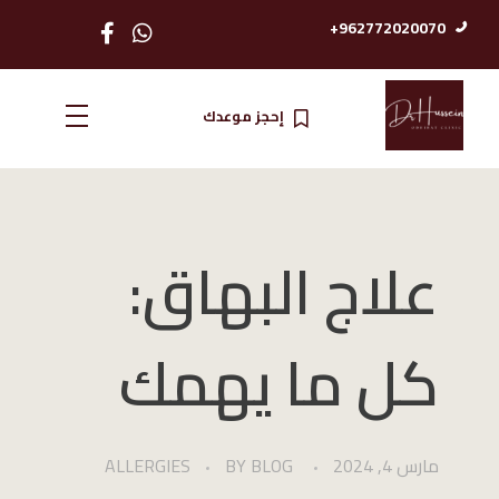
962772020070+
إحجز موعدك
الدكتور حسين عضيبات استشاري امرض الجلدية والتناسلية
علاج البهاق:
كل ما يهمك
مارس 4, 2024
BLOG
BY
ALLERGIES