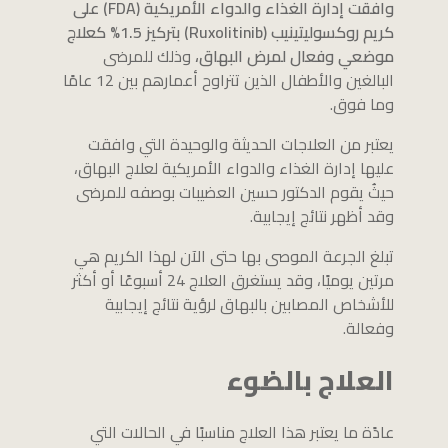
وافقت إدارة الغذاء والدواء الأمريكية (FDA) على
كريم روكسوليتينيب (Ruxolitinib) بتركيز 1.5% كعلاج
موضعي وفعال لمرض البهاق،
وذلك للمرضى
البالغين والأطفال الذين تتراوح أعمارهم بين 12 عامًا
وما فوق.
يعتبر من العلاجات الحديثة والوحيدة التي وافقت
عليها إدارة الغذاء والدواء الأمريكية لعلاج البهاق،
حيثُ يقوم الدكتور حسين العضيبات بوصفه للمرضى
وقد أظهر نتائج إيجابية.
تبلغ الجرعة الموصى بها حتى الآن لهذا الكريم هي
مرتين يوميًا، وقد يستغرق العلاج 24 أسبوعًا أو أكثر
للأشخاص المصابين بالبهاق لرؤية نتائج إيجابية
وفعالة.
العلاج بالضوء
عادًة ما يعتبر هذا العلاج مناسبًا في الحالات التي