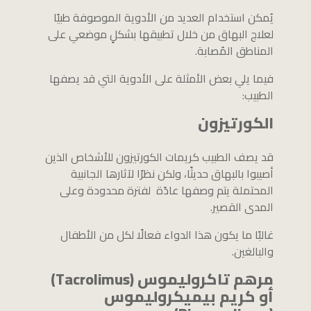
يُمكن استخدام العديد من الأدوية الموصوفة طبيًا
لعلاج البهاق من خلال تطبيقها بشكلٍ موضعي على
المناطق المُصابة.
فيما يلي بعض الأمثلة على الأدوية التي قد يصفها
الطبيب:
الكورتيزون
قد يصف الطبيب كريمات الكورتيزون للأشخاص الذين
أصيبوا بالبهاق حديثًا، ولكن نظرًا لآثارها الجانبية
المحتملة يتم وصفها عادًة لفترة محدودة وعلى
المدى القصير.
غالبًا ما يكون هذا الدواء فعالًا لكل من الأطفال
والبالغين.
مرهم تاكروليموس (Tacrolimus)
أو كريم بيميكروليموس