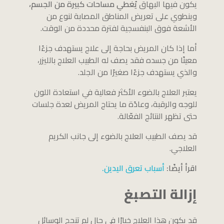
يكون فيها البهاق
يُغطي مساحات كبيرة من الجسم،
وينطوي على تعريض المناطق المصابة لنوع من
الأشعة فوق البنفسجية لفترة محددة من الوقت.
أما إذا كان المريض بحاجة إلى علاج يستهدف جزءًا
معينًا من جسده فقد يصف له الطبيب العلاج بالليزر،
والذي يستهدف جزءًا صغيرًا من الجلد.
يعتبر العلاج بالضوء الأكثر فعالية في استعادة اللون
للوجه والرقبة، وعادًة ما يحتاج المريض لعدة جلسات
حتى تظهر النتائج الفعّالة.
قد يصف الطبيب العلاج بالضوء إلى جانب الكريم
العلاجي.
اقرأ أيضًا:
أسباب تعرق اليدين.
إزالة التصبغ
قد يكون هذا العلاج خيارًا في حال لم تنجح الوسائل