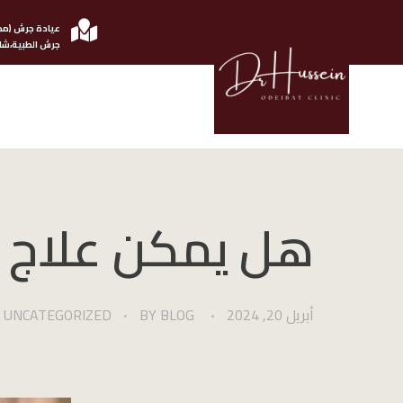
عيادة جرش (مج
جرش الطبية،شار
الدكتور حسين عضيبات استشاري امرض الجلدية والتناسلية
هل يمكن علاج 
أبريل 20, 2024
BLOG
BY
UNCATEGORIZED