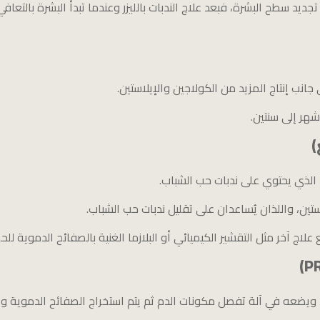
تجديد سطح البشرة، فبعد علاج الندبات بالليزر وعندما تبدأ البشرة بالتعاف
انب إنتاج المزيد من الكولاجين والإيلاستين.
)
د الذي يحتوي على ندبات حب الشباب.
ستين، واللذان يُساعدان على تقليل ندبات حب الشباب.
 مع علاج آخر مثل التقشير الكيميائي أو البلازما الغنية بالصفائح الدموية ل
ضعه في آلة تفصل مكونات الدم ثم يتم استخراج الصفائح الدموية وإعا