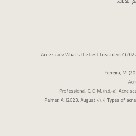
 الندبات.
Acne scars: What’s the best treatment? (2022
Ferreira, M. (2
Acn
Professional, C. C. M. (n.d.-a). Acne sca
Palmer, A. (2023, August 4). 4 Types of acn