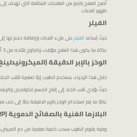
أصبح العلاج بالليزر من العلاجات الشائعة التي تهدف إلى 
ظهور الندبات.
الفيلر
حيثُ يُساعد
الفيلر
على ملء الندبات وإضافة حجم لها إلى ج
عادًة ما يكون هذا العلاج مؤقت، وتتراوح نتئاجه من 3 أشهر إلى سنتين.
الوخز بالإبر الدقيقة (الميكرونيدلينغ
خلال هذا الإجراء، يستخدم الطبيب إبرًا صغيرة لثقب الجل
حيثُ يؤدي ثقب الجلد إلى إنتاج الجسم للكولاجين والإيلا
غالبًا ما يتم استخدام الوخز بالإبر الدقيقة جنبًا إلى جنب
البلازما الغنية بالصفائح الدموية (PRP)
وفيه يقوم الطبيب بسحب كمية صغيرة من دم المريض، وي