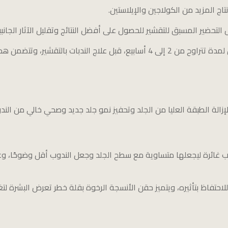
اج المزيد من الكولاجين والإيلاستين.
التحضير المسبق للتقشير للحصول على أفضل النتائج وتقليل الآثار الجانبي
قشير، وتتضمن هذه التحضيرات الآتي:
زالة الطبقة العليا من الجلد وتحفيز نمو جلد جديد وصحي خالي من الند
ب غائرة ليجعلها متساوية مع سطح الجلد وجعل الندوب أقل وضوحًا، وع
 للاحتفاظ بتأثيره، ويتميز حقن الأنسجة الرخوة بقلة خطر تعرض البشرة لتغي