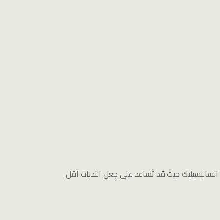
لساليسيليك حيثُ قد تُساعد على جعل الندبات أقل