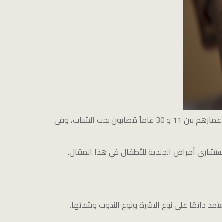
تعتبر مشكلة حب الشباب من المشاكل الجلدية الشائعة، حيثُ تُشير التقديرات بأن حوالي 80% من الأشخاص خاصًة الذين تتراوح أعمارهم بين 11 و 30 عاماً مُصابون بحب الشباب، وفي
ستشاري أمراض الجلدية للأطفال في هذا المقال.
تمد دائمًا على نوع البشرة ونوع الندوب وشدتها.