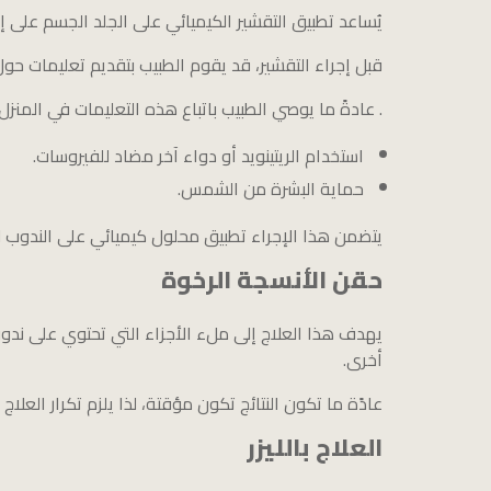
يُساعد تطبيق التقشير الكيميائي على الجلد الجسم على إنت
قبل إجراء التقشير، قد يقوم الطبيب بتقديم تعليمات حول 
. عادةً ما يوصي الطبيب باتباع هذه التعليمات في المنزل لمدة تتراوح من 2 إلى 4 أسابيع، قبل علاج الندبات بالت
استخدام الريتينويد أو دواء آخر مضاد للفيروسات.
حماية البشرة من الشمس.
يتضمن هذا الإجراء تطبيق محلول كيميائي على الندوب لإ
حقن الأنسجة الرخوة
يهدف هذا العلاج إلى ملء الأجزاء التي تحتوي على ندو
أخرى.
عادًة ما تكون النتائج تكون مؤقتة، لذا يلزم تكرار العلاج
العلاج بالليزر