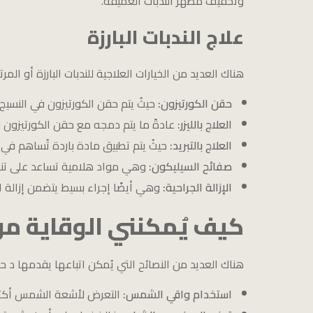
وتخفيف مظهر الندبات العميقة.
علاج الندبات البارزة
هناك العديد من الخيارات العلاجية للندبات البارزة أو الم
حقن الكورتيزون:
حيثُ يتم حقن الكورتيزون في النسيج
العلاج بالليزر:
عادةً ما يتم دمجه مع حقن الكورتيزون ل
العلاج بالتبريد:
حيثُ يتم تطبيق مادة باردة تُساهم في
صفائح السيليكون:
وهي مواد هلامية تساعد على تنعي
الإزالة الجراحية:
وهي أيضًا إجراء بسيط يتضمن إزالة ا
كيف يُمكنني الوقاية من 
هناك العديد من النصائح التي يُمكن اتباعها يقدمها د ح
استخدام واقي الشمس:
التعرض لأشعة الشمس أكثر من