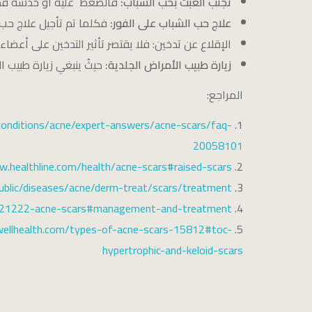
تجنب العبث بحب الشباب:
فالضغط عليه أو خدشه قد يتس
علاج حب الشباب على الفور:
فكلما تم تأجيل علاج حب 
الإقلاع عن تدخين: فلا يقتصر تأثير التدخين على أعضاء
زيارة طبيب الأمراض الجلدية:
حيثُ ينبغي زيارة طبيب ال
المراجع:
conditions/acne/expert-answers/acne-scars/faq-
20058101
.healthline.com/health/acne-scars#raised-scars
ublic/diseases/acne/derm-treat/scars/treatment
ses/21222-acne-scars#management-and-treatment
ellhealth.com/types-of-acne-scars-15812#toc-
hypertrophic-and-keloid-scars