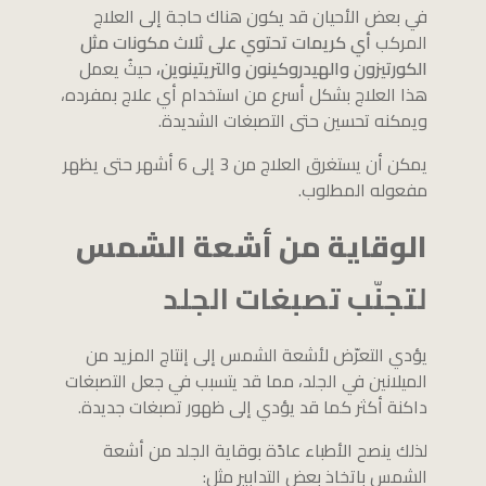
في بعض الأحيان قد يكون هناك حاجة إلى العلاج
المركب
أي كريمات تحتوي على ثلاث مكونات مثل
الكورتيزون والهيدروكينون والتريتينوين،
حيثُ يعمل
هذا العلاج بشكل أسرع من استخدام أي علاج بمفرده،
ويمكنه تحسين حتى التصبغات الشديدة.
يمكن أن يستغرق العلاج من 3 إلى 6 أشهر حتى يظهر
مفعوله المطلوب.
الوقاية من أشعة الشمس
لتجنّب تصبغات الجلد
يؤدي التعرّض لأشعة الشمس إلى إنتاج المزيد من
الميلانين في الجلد، مما قد يتسبب في جعل التصبغات
داكنة أكثر كما قد يؤدي إلى ظهور تصبغات جديدة.
لذلك ينصح الأطباء عادًة بوقاية الجلد من أشعة
الشمس باتخاذ بعض التدابير مثل: