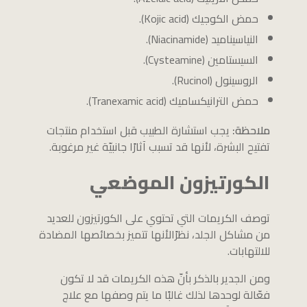
حمض الكوجيك (Kojic acid).
النياسيناميد (Niacinamide).
السيستامين (Cysteamine).
الروسينول (Rucinol).
حمض الترانيكساميك (Tranexamic acid).
ملاحظة:
يجب استشارة الطبيب قبل استخدام منتجات
تفتيح البشرة، لأنها قد تسبب آثارًا جانبيّة غير مرغوبة.
الكورتيزون الموضعي
توصف الكريمات التي تحتوي على الكورتيزون للعديد
من مشاكل الجلد، نظرًالأنها تتميز بخصائصها المضادة
للالتهابات.
ومن الجدير بالذكر بأنّ هذه الكريمات قد لا تكون
فعّالة لوحدها لذلك غالبًا ما يتم وصفها مع علاج