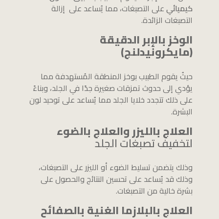
كيميائي
على التصبغات، مما يُساعد على إزالة
التصبغات الزائدة.
الوخز بالإبر الدقيقة
(مايكرونيدلنج)
حيثُ يقوم الطبيب بوخز المنطقة المُستهدفة مما
يؤدي إلى حدوث تمزقات صغيرة جدًا في الجلد، وبناءً
على ذلك تتجدد خلايا الجلد مما يُساعد على توحيد لون
البشرة.
العلاج بالليزر والعلاج بالضوء
لتخفيف تصبغات الجلد
وذلك يتضمن تسليط الضوء أو الليزر على التصبغات،
وذلك قد يُساعد على تحسين النتائج والحصول على
بشرة خالية من التصبغات.
العلاج بالبلازما الغنية بالصفائح