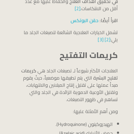
في تحقيق أهداف العلاج
والحفاظ عليها مع عدد
أقل من الانتكاسات.
[2]
اقرأ أيضًا:
حقن البوتكس
تشمل الخيارات العلاجية الشائعة لتصبغات الجلد ما
يلي:
[2]
[3]
كريمات التفتيح
العلاجات الأكثر شيوعاً لـ تصبغات الجلد هي
كريمات
تفتيح البشرة
التي يتم تطبيقها موضعياً، حيثُ يقوم
مبدأ عملها على تقليل إنتاج الميلانين والالتهابات،
وتقليل الأوعية الدموية الزائدة في الجلد والتي
تساهم في ظهور التصبغات.
ومن أهم الأمثلة عليها:
الهيدروكينون (Hydroquinone).
حمض الأزيليك (Azelaic acid).