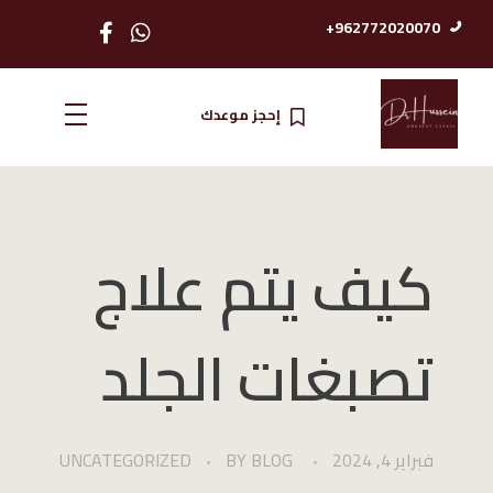
962772020070+
إحجز موعدك
الدكتور حسين عضيبات استشاري امرض الجلدية والتناسلية
كيف يتم علاج
تصبغات الجلد
فبراير 4, 2024
BLOG
BY
UNCATEGORIZED