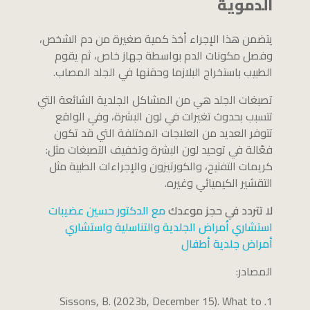
الدموية
يتضمن هذا الإجراء أخذ كمية صغيرة من دم الشخص،
وفصل مكونات الدم بواسطة جهاز خاص، ثم يقوم
الطبيب باستخراج البلازما وحقنها في الجلد المصاب.
تصبغات الجلد هي من المشاكل الجلدية الشائعة التي
تتسبب بحدوث تغيرات في لون البشرة، وفي الواقع
تتوفر العديد من العلاجات المختلفة التي قد تكون
فعّالة في توحيد لون البشرة وتخفيف التصبغات مثل:
كريمات التفتيح، والكورتيزون والإجراءات الطبية مثل
التقشير الكيميائي وغيره.
لا تتردد في حجز موعدك
مع الدكتور حسين عضيبات
استشاري أمراض الجلدية والتناسلية واستشاري
أمراض جلدية أطفال
المصادر:
Sissons, B. (2023b, December 15). What to