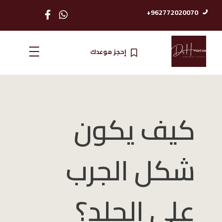
962772020070+
إحجز موعدك
الدكتور حسين عضيبات استشاري امرض الجلدية والتناسلية
كيف يكون
شكل الجرب
على الجلد؟