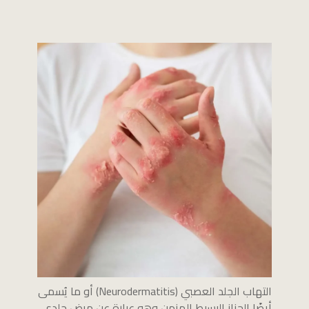
التهاب الجلد العصبي (Neurodermatitis) أو ما يُسمى
أيضًا الحزاز البسيط المزمن وهو عبارة عن مرض جلدي