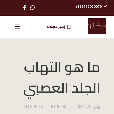
962772020070+
إحجز موعدك
الدكتور حسين عضيبات استشاري امرض الجلدية والتناسلية
ما هو التهاب
الجلد العصبي
يونيو 26, 2024
BLOG
BY
ALLERGIES