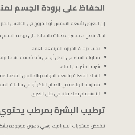
الحفاظ على برودة الجسم لمنع
إن التعرض لأشعة الشمس أو الخروج في الطقس الحار يؤد
لذلك ينصح د. حسين عضيبات بالحفاظ على برودة الجسم م
تجنب درجات الحرارة المرتفعة للغاية.
محاولة البقاء في الظل أو في بيئة مُكيفة عندما ترتفع
شرب الكثير من الماء.
ارتداء القبعات واسعة الحواف والملابس الفضفاضة 
ممارسة الرياضة في الصباح الباكر أو في ساعات المس
الاستحمام بماء فاتر في حال التعرق.
ترطيب البشرة بمرطب يحتوي ع
تنخفض مستويات السيراميد، وهي دهون موجودة بشكل طب