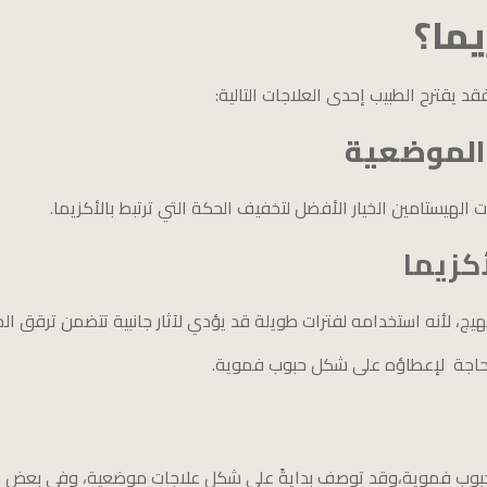
يما؟
د يقترح الطبيب إحدى العلاجات التالية:
 الموضعية
الهيستامين الخيار الأفضل لتخفيف الحكة التي ترتبط بالأكزيما.
كزيما
 لأنه استخدامه لفترات طويلة قد يؤدي لآثار جانبية تتضمن ترقق الجلد
ك حاجة لإعطاؤه على شكل حبوب فموية.
حبوب فموية،وقد توصف بدايةً على شكل علاجات موضعية، وفي بعض ال