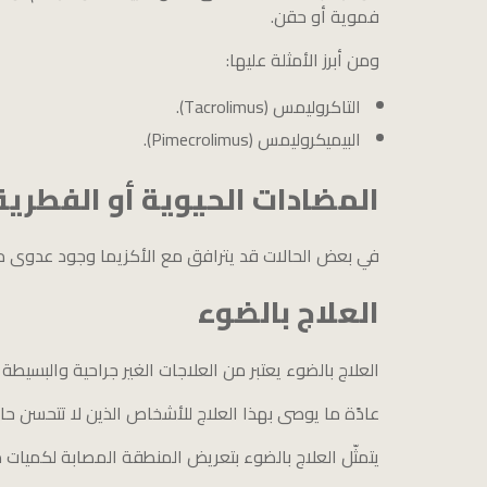
فموية أو حقن.
ومن أبرز الأمثلة عليها:
التاكروليمس (Tacrolimus).
البيميكروليمس (Pimecrolimus).
المضادات الحيوية أو الفطرية
في بعض الحالات قد يترافق مع الأكزيما وجود عدوى م
العلاج بالضوء
العلاج بالضوء يعتبر من العلاجات الغير جراحية والبسيط
عادًة ما يوصى بهذا العلاج للأشخاص الذين لا تتحسن حالته
يتمثّل العلاج بالضوء بتعريض المنطقة المصابة لكميا