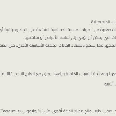
 الجلد بعناية.
يات صغيرة من المواد المسببة للحساسية الشائعة على الجلد ومراقبة
ات التي يمكن أن تؤدي إلى تفاقم الأعراض أو تفاقمها.
لمجهر مما يسمح باستبعاد الحالات الجلدية الأساسية الأخرى، مثل الصد
ا ومعالجة الأسباب الكامنة وراءها. وحتى مع العلاج الناجح، غالبًا ما ت
لتالية:
د للحكة أقوى، مثل تاكروليموس (Tacrolimus) أو بيميكروليموس (Pimecrolimus).