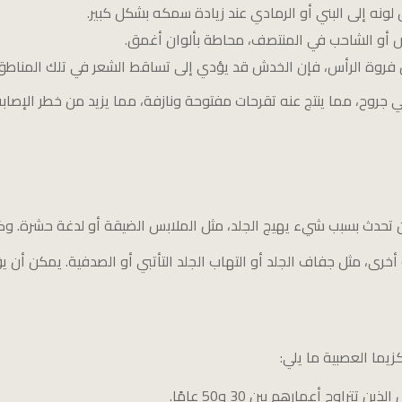
ونه إلى البني أو الرمادي عند زيادة سمكه بشكل كبير.
يض أو الشاحب في المنتصف، محاطة بألوان أغمق.
 فروة الرأس، فإن الخدش قد يؤدي إلى تساقط الشعر في تلك المناطق
ي جروح، مما ينتج عنه تقرحات مفتوحة ونازفة، مما يزيد من خطر الإصابة
ن تحدث بسبب شيء يهيج الجلد، مثل الملابس الضيقة أو لدغة حشرة. وكلم
رى، مثل جفاف الجلد أو التهاب الجلد التأتبي أو الصدفية. يمكن أن يؤد
يما العصبية ما يلي:
تراوح أعمارهم بين 30 و50 عامًا.