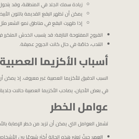
زيادة سمك الجلد في المنطقة، وقد يتحول ل
يمكن أن تظهر البقع القديمة باللون الأب
إذا ظهرت البقع في مناطق نمو الشعر مثل
القروح المفتوحة النازفة: قد يتسبب الخدش المتكرر ف
التندب، خاصًة في حال كانت الجروح عميقة.
أسباب الأكزيما العصبية
السبب الدقيق للأكزيما العصبية غير معروف. إذ يمكن أ
في بعض الأحيان، يصاحب الأكزيما العصبية حالات جلدية أخ
عوامل الخطر
تشمل العوامل التي يمكن أن تزيد من خطر الإصابة بالأكز
العمر
: حيثُ تعتبر هذه الحالة أكثر شيوعًا بين الأشخاص الذين ت