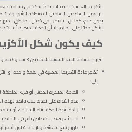
الأكزيما العصبية حالة جلدية تبدأ بحكة في منطقة معين
الرسغين، الساعدين، الساقين، أو منطقة الشرج، وغالبًا 
بدون علاج، كما أن الاستمرار في خدش المناطق المتهيجة
يشكل خطرًا على الحياة، إلا أن الحكة المتكررة أو الشدي
كيف يكون شكل الأكزيما
تتراوح مساحة البقع المسببة للحكة بين 3 سم و6 سم ويمكن أن تتميز بالآتي:
تظهر عادةً الأكزيما العصبية في بقعة واحدة أو اثن
يلي:
الحاجة المتكررة للخدش أو فرك المنطقة ا
عدم القدرة على تحديد سبب واضح لهذه ال
زيادة شدة الحكة أثناء الاسترخاء أو تفاقم
قد يشعر بعض المُصابين بألم في المناطق ال
ظهور بقع متقشرة وبارزة ذات لون أحمر أو 