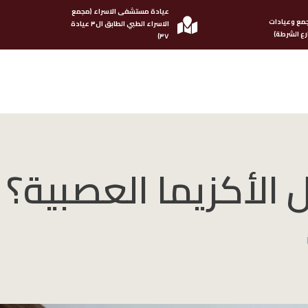
عيادة مستشفى الاسراء (مجمع
مع وعيادات
الاسراء الطبي الطابق ال٣ عيادة
ع الشرطة)
٣٧)
لأكزيما العصبية؟